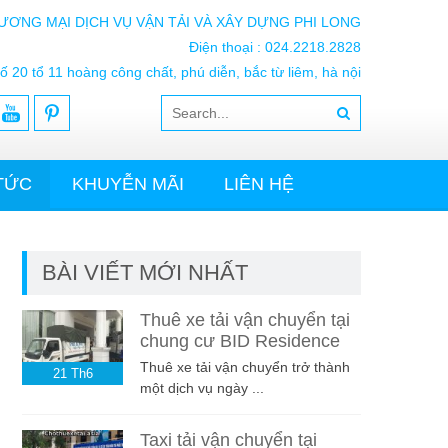
ƯƠNG MẠI DỊCH VỤ VẬN TẢI VÀ XÂY DỰNG PHI LONG
Điện thoại : 024.2218.2828
ố 20 tổ 11 hoàng công chất, phú diễn, bắc từ liêm, hà nội
 TỨC
KHUYỄN MÃI
LIÊN HỆ
BÀI VIẾT MỚI NHẤT
Thuê xe tải vận chuyển tại
chung cư BID Residence
Thuê xe tải vận chuyển trở thành
21
Th6
một dịch vụ ngày ...
Taxi tải vận chuyển tại