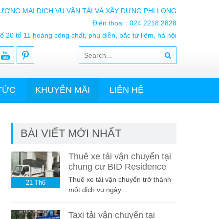
ƯƠNG MẠI DỊCH VỤ VẬN TẢI VÀ XÂY DỰNG PHI LONG
Điện thoại : 024.2218.2828
ố 20 tổ 11 hoàng công chất, phú diễn, bắc từ liêm, hà nội
 TỨC
KHUYỄN MÃI
LIÊN HỆ
BÀI VIẾT MỚI NHẤT
Thuê xe tải vận chuyển tại
chung cư BID Residence
Thuê xe tải vận chuyển trở thành
21
Th6
một dịch vụ ngày ...
Taxi tải vận chuyển tại