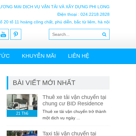
ƯƠNG MẠI DỊCH VỤ VẬN TẢI VÀ XÂY DỰNG PHI LONG
Điện thoại : 024.2218.2828
ố 20 tổ 11 hoàng công chất, phú diễn, bắc từ liêm, hà nội
 TỨC
KHUYỄN MÃI
LIÊN HỆ
BÀI VIẾT MỚI NHẤT
Thuê xe tải vận chuyển tại
chung cư BID Residence
Thuê xe tải vận chuyển trở thành
21
Th6
một dịch vụ ngày ...
Taxi tải vận chuyển tại