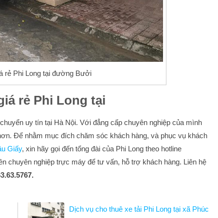
iá rẻ Phi Long tại đường Bưởi
giá rẻ Phi Long tại
chuyển uy tín tại Hà Nội. Với đẳng cấp chuyên nghiệp của mình
nh hơn. Để nhằm mục đích chăm sóc khách hàng, và phục vụ khách
Cầu Giấy
, xin hãy gọi đến tổng đài của Phi Long theo hotline
iên chuyên nghiệp trực máy để tư vấn, hỗ trợ khách hàng.
Liên hệ
3.63.5767.
Dịch vụ cho thuê xe tải Phi Long tại xã Phúc