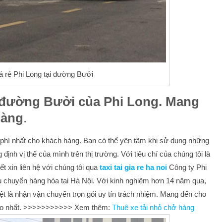
iá rẻ Phi Long tại đường Bưởi
i đường Bưởi
của Phi Long. Mang
hàng
.
hi phí nhất cho khách hàng. Bạn có thể yên tâm khi sử dụng những
định vị thế của mình trên thị trường. Với tiêu chí của chúng tôi là
ết xin liên hệ với chúng tôi qua
taxi tai gia re ha noi
Công ty Phi
vụ chuyển hàng hóa tại Hà Nội. Với kinh nghiệm hơn 14 năm qua,
t là nhận vận chuyển trọn gói uy tín trách nhiệm. Mang đến cho
hảo nhất. >>>>>>>>>>> Xem thêm:
Thuê xe tải nhỏ chở hàng