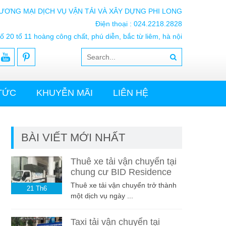
ƯƠNG MẠI DỊCH VỤ VẬN TẢI VÀ XÂY DỰNG PHI LONG
Điện thoại : 024.2218.2828
ố 20 tổ 11 hoàng công chất, phú diễn, bắc từ liêm, hà nội
 TỨC
KHUYỄN MÃI
LIÊN HỆ
BÀI VIẾT MỚI NHẤT
Thuê xe tải vận chuyển tại
chung cư BID Residence
Thuê xe tải vận chuyển trở thành
21
Th6
một dịch vụ ngày ...
Taxi tải vận chuyển tại