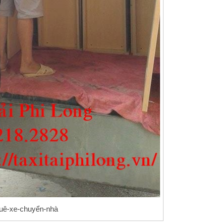
huê-xe-chuyển-nhà