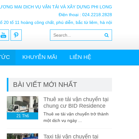
ƯƠNG MẠI DỊCH VỤ VẬN TẢI VÀ XÂY DỰNG PHI LONG
Điện thoại : 024.2218.2828
ố 20 tổ 11 hoàng công chất, phú diễn, bắc từ liêm, hà nội
 TỨC
KHUYỄN MÃI
LIÊN HỆ
BÀI VIẾT MỚI NHẤT
Thuê xe tải vận chuyển tại
chung cư BID Residence
Thuê xe tải vận chuyển trở thành
21
Th6
một dịch vụ ngày ...
Taxi tải vận chuyển tại