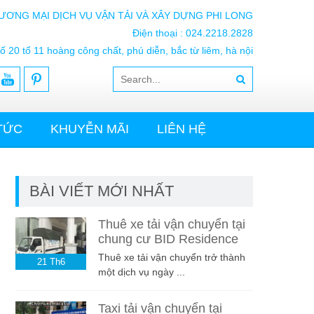
ƯƠNG MẠI DỊCH VỤ VẬN TẢI VÀ XÂY DỰNG PHI LONG
Điện thoại : 024.2218.2828
ố 20 tổ 11 hoàng công chất, phú diễn, bắc từ liêm, hà nội
 TỨC
KHUYỄN MÃI
LIÊN HỆ
BÀI VIẾT MỚI NHẤT
Thuê xe tải vận chuyển tại
chung cư BID Residence
Thuê xe tải vận chuyển trở thành
21
Th6
một dịch vụ ngày ...
Taxi tải vận chuyển tại