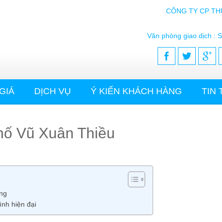
CÔNG TY CP TH
Văn phòng giao dịch : S
GIÁ
DỊCH VỤ
Ý KIẾN KHÁCH HÀNG
TIN
 phố Vũ Xuân Thiều
ong
ình hiện đại