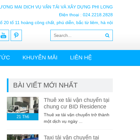
ƯƠNG MẠI DỊCH VỤ VẬN TẢI VÀ XÂY DỰNG PHI LONG
Điện thoại : 024.2218.2828
ố 20 tổ 11 hoàng công chất, phú diễn, bắc từ liêm, hà nội
 TỨC
KHUYỄN MÃI
LIÊN HỆ
BÀI VIẾT MỚI NHẤT
Thuê xe tải vận chuyển tại
chung cư BID Residence
Thuê xe tải vận chuyển trở thành
21
Th6
một dịch vụ ngày ...
Taxi tải vận chuyển tại