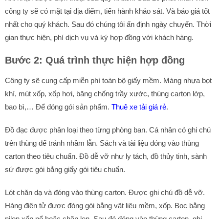
công ty sẽ có mặt tại địa điểm, tiến hành khảo sát. Và báo giá tốt
nhất cho quý khách. Sau đó chúng tôi ấn định ngày chuyển. Thời
gian thực hiện, phí dịch vụ và ký hợp đồng với khách hàng.
Bước 2: Quá trình thực hiện hợp đồng
Công ty sẽ cung cấp miễn phí toàn bộ giấy mềm. Màng nhựa bọt
khí, mút xốp, xốp hơi, băng chống trầy xước, thùng carton lớp,
bao bì,… Để đóng gói sản phẩm.
Thuê xe tải giá rẻ
.
Đồ đạc được phân loại theo từng phòng ban. Cá nhân có ghi chú
trên thùng để tránh nhầm lẫn. Sách và tài liệu đóng vào thùng
carton theo tiêu chuẩn. Đồ dễ vỡ như ly tách, đồ thủy tinh, sành
sứ được gói bằng giấy gói tiêu chuẩn.
Lót chăn dạ và đóng vào thùng carton. Được ghi chú đồ dễ vỡ.
Hàng điện tử được đóng gói bằng vật liệu mềm, xốp. Bọc bằng
nilon xốp nổ hoặc chăn len. Sau đó đóng vào thùng carton, ghi