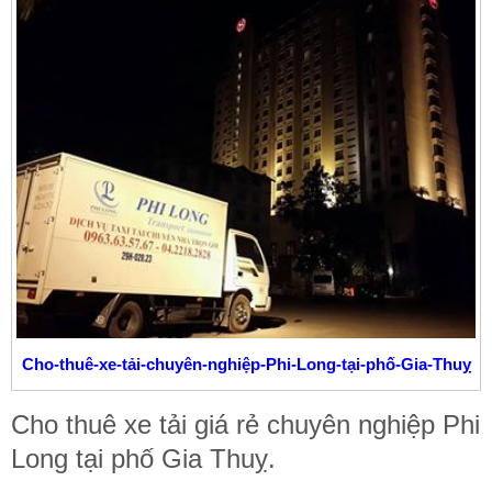
Cho-thuê-xe-tải-chuyên-nghiệp-Phi-Long-tại-phố-Gia-Thuỵ
Cho thuê xe tải giá rẻ chuyên nghiệp Phi
Long tại phố Gia Thuỵ.