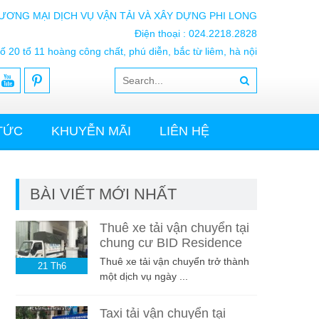
ƯƠNG MẠI DỊCH VỤ VẬN TẢI VÀ XÂY DỰNG PHI LONG
Điện thoại : 024.2218.2828
ố 20 tổ 11 hoàng công chất, phú diễn, bắc từ liêm, hà nội
 TỨC
KHUYỄN MÃI
LIÊN HỆ
BÀI VIẾT MỚI NHẤT
Thuê xe tải vận chuyển tại
chung cư BID Residence
Thuê xe tải vận chuyển trở thành
21
Th6
một dịch vụ ngày ...
Taxi tải vận chuyển tại