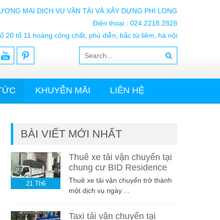
ƯƠNG MẠI DỊCH VỤ VẬN TẢI VÀ XÂY DỰNG PHI LONG
Điện thoại : 024.2218.2828
ố 20 tổ 11 hoàng công chất, phú diễn, bắc từ liêm, hà nội
 TỨC
KHUYỄN MÃI
LIÊN HỆ
BÀI VIẾT MỚI NHẤT
Thuê xe tải vận chuyển tại
chung cư BID Residence
Thuê xe tải vận chuyển trở thành
21
Th6
một dịch vụ ngày ...
Taxi tải vận chuyển tại