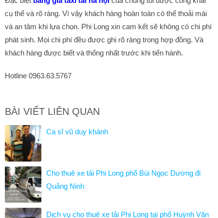
Đặc biệt
bảng giá taxi tải hà nội
của chúng tôi được công khai
cụ thể và rõ ràng. Vì vậy khách hàng hoàn toàn có thể thoải mái
và an tâm khi lựa chọn. Phi Long xin cam kết sẽ không có chi phí
phát sinh. Mọi chi phí đều được ghi rõ ràng trong hợp đồng. Và
khách hàng được biết và thống nhất trước khi tiến hành.
Hotline 0963.63.5767
BÀI VIẾT LIÊN QUAN
Ca sĩ vũ duy khánh
Cho thuê xe tải Phi Long phố Bùi Ngọc Dương đi
Quảng Ninh
Dịch vụ cho thuê xe tải Phi Long tại phố Huỳnh Văn