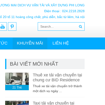
ƯƠNG MẠI DỊCH VỤ VẬN TẢI VÀ XÂY DỰNG PHI LONG
Điện thoại : 024.2218.2828
ố 20 tổ 11 hoàng công chất, phú diễn, bắc từ liêm, hà nội
 TỨC
KHUYỄN MÃI
LIÊN HỆ
BÀI VIẾT MỚI NHẤT
Thuê xe tải vận chuyển tại
chung cư BID Residence
Thuê xe tải vận chuyển trở thành
21
Th6
một dịch vụ ngày ...
Taxi tải vận chuyển tại