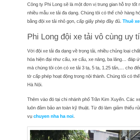
Công ty Phi Long sẽ là một đơn vị trung gian hỗ trợ tốt
nhiều mẫu xe tải đa dạng. Chúng tôi có thể chở hàng h
bằng đội xe tải nhỏ gọn, cấp giấy phép đầy đủ.
Thuê xe 
Phi Long đội xe tải vô cùng uy t
Với đội xe tải đa dạng về trọng tải, nhiều chủng loại c
hóa hiện đại như cẩu, xe cẩu, xe nâng, ba lăng… đáp ứn
mà chúng tôi còn có xe tải 3 tạ, 5 tạ, 1.25 tấn,… cho 
tờ cấp phép hoạt động trong nội thành. Chúng tôi có th
Hà Nội.
Thêm vào đó tại chi nhánh phố Trần Kim Xuyến. Các xe t
luôn đảm bảo an toàn kỹ thuật. Từ đó làm giảm thiểu rủ
vụ
chuyen nha ha noi
.