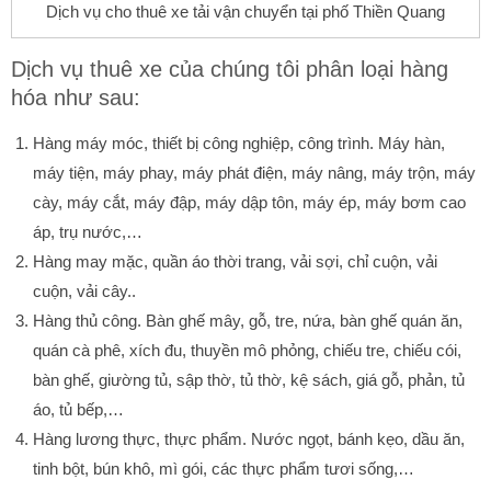
Dịch vụ cho thuê xe tải vận chuyển tại phố Thiền Quang
Dịch vụ thuê xe của chúng tôi phân loại hàng
hóa như sau:
Hàng máy móc, thiết bị công nghiệp, công trình. Máy hàn,
máy tiện, máy phay, máy phát điện, máy nâng, máy trộn, máy
cày, máy cắt, máy đập, máy dập tôn, máy ép, máy bơm cao
áp, trụ nước,…
Hàng may mặc, quần áo thời trang, vải sợi, chỉ cuộn, vải
cuộn, vải cây..
Hàng thủ công. Bàn ghế mây, gỗ, tre, nứa, bàn ghế quán ăn,
quán cà phê, xích đu, thuyền mô phỏng, chiếu tre, chiếu cói,
bàn ghế, giường tủ, sập thờ, tủ thờ, kệ sách, giá gỗ, phản, tủ
áo, tủ bếp,…
Hàng lương thực, thực phẩm. Nước ngọt, bánh kẹo, dầu ăn,
tinh bột, bún khô, mì gói, các thực phẩm tươi sống,…