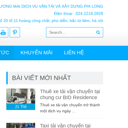
ƯƠNG MẠI DỊCH VỤ VẬN TẢI VÀ XÂY DỰNG PHI LONG
Điện thoại : 024.2218.2828
ố 20 tổ 11 hoàng công chất, phú diễn, bắc từ liêm, hà nội
 TỨC
KHUYỄN MÃI
LIÊN HỆ
BÀI VIẾT MỚI NHẤT
Thuê xe tải vận chuyển tại
chung cư BID Residence
Thuê xe tải vận chuyển trở thành
21
Th6
một dịch vụ ngày ...
Taxi tải vận chuyển tại