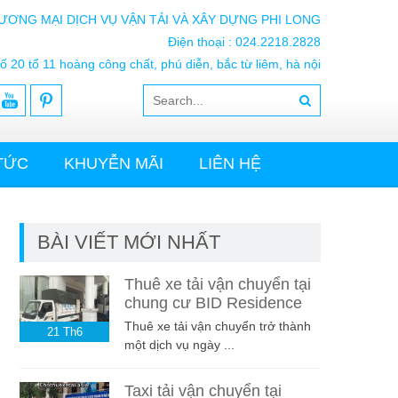
ƯƠNG MẠI DỊCH VỤ VẬN TẢI VÀ XÂY DỰNG PHI LONG
Điện thoại : 024.2218.2828
ố 20 tổ 11 hoàng công chất, phú diễn, bắc từ liêm, hà nội
 TỨC
KHUYỄN MÃI
LIÊN HỆ
BÀI VIẾT MỚI NHẤT
Thuê xe tải vận chuyển tại
chung cư BID Residence
Thuê xe tải vận chuyển trở thành
21
Th6
một dịch vụ ngày ...
Taxi tải vận chuyển tại