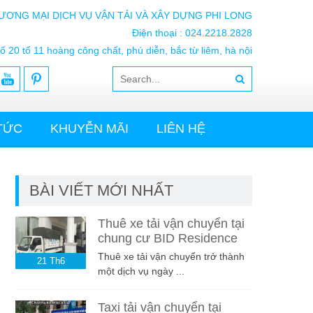
ƯƠNG MẠI DỊCH VỤ VẬN TẢI VÀ XÂY DỰNG PHI LONG
Điện thoại : 024.2218.2828
ố 20 tổ 11 hoàng công chất, phú diễn, bắc từ liêm, hà nội
 TỨC
KHUYỄN MÃI
LIÊN HỆ
BÀI VIẾT MỚI NHẤT
Thuê xe tải vận chuyển tại
chung cư BID Residence
Thuê xe tải vận chuyển trở thành
21
Th6
một dịch vụ ngày ...
Taxi tải vận chuyển tại