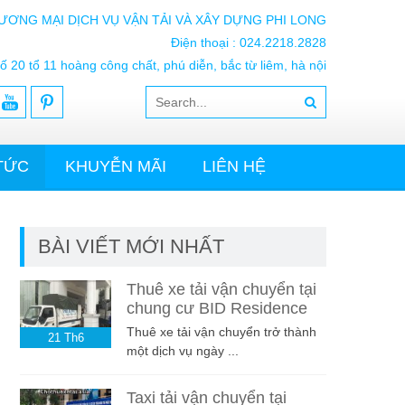
ƯƠNG MẠI DỊCH VỤ VẬN TẢI VÀ XÂY DỰNG PHI LONG
Điện thoại : 024.2218.2828
ố 20 tổ 11 hoàng công chất, phú diễn, bắc từ liêm, hà nội
 TỨC
KHUYỄN MÃI
LIÊN HỆ
BÀI VIẾT MỚI NHẤT
Thuê xe tải vận chuyển tại
chung cư BID Residence
Thuê xe tải vận chuyển trở thành
21
Th6
một dịch vụ ngày ...
Taxi tải vận chuyển tại