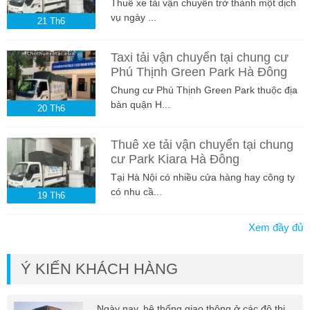
Thuê xe tải vận chuyển trở thành một dịch
vụ ngày ...
21
Th6
Taxi tải vận chuyển tại chung cư
Phú Thịnh Green Park Hà Đông
Chung cư Phú Thịnh Green Park thuộc địa
bàn quận H...
20
Th6
Thuê xe tải vận chuyển tại chung
cư Park Kiara Hà Đông
Tại Hà Nội có nhiều cửa hàng hay công ty
có nhu cầ...
19
Th6
Xem đầy đủ
Ý KIẾN KHÁCH HÀNG
Ngày nay, hệ thống giao thông ở các đô thị