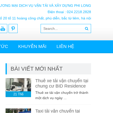
ƯƠNG MẠI DỊCH VỤ VẬN TẢI VÀ XÂY DỰNG PHI LONG
Điện thoại : 024.2218.2828
ố 20 tổ 11 hoàng công chất, phú diễn, bắc từ liêm, hà nội
 TỨC
KHUYỄN MÃI
LIÊN HỆ
BÀI VIẾT MỚI NHẤT
Thuê xe tải vận chuyển tại
chung cư BID Residence
Thuê xe tải vận chuyển trở thành
21
Th6
một dịch vụ ngày ...
Taxi tải vận chuyển tại