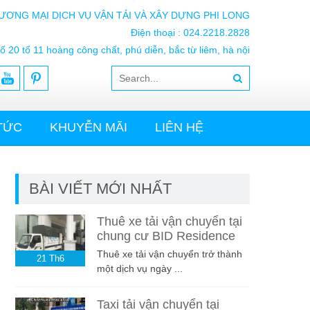
ƯƠNG MẠI DỊCH VỤ VẬN TẢI VÀ XÂY DỰNG PHI LONG
Điện thoại : 024.2218.2828
ố 20 tổ 11 hoàng công chất, phú diễn, bắc từ liêm, hà nội
 TỨC
KHUYỄN MÃI
LIÊN HỆ
BÀI VIẾT MỚI NHẤT
Thuê xe tải vận chuyển tại
chung cư BID Residence
Thuê xe tải vận chuyển trở thành
21
Th6
một dịch vụ ngày ...
Taxi tải vận chuyển tại