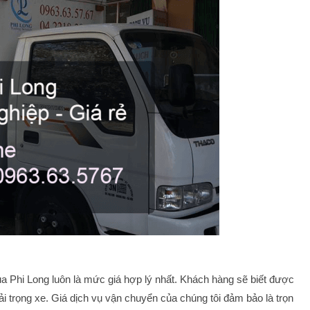
của Phi Long luôn là mức giá hợp lý nhất. Khách hàng sẽ biết được
i trọng xe. Giá dịch vụ vận chuyển của chúng tôi đảm bảo là trọn