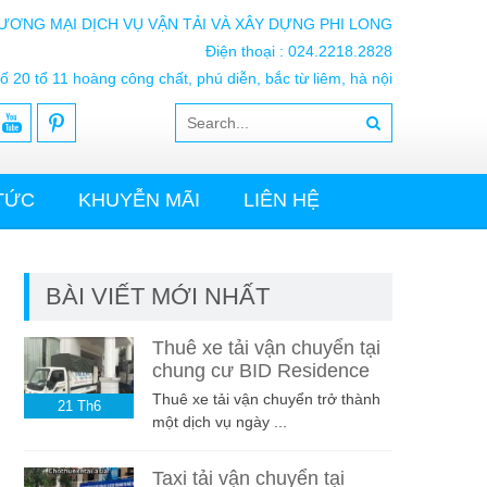
ƯƠNG MẠI DỊCH VỤ VẬN TẢI VÀ XÂY DỰNG PHI LONG
Điện thoại : 024.2218.2828
ố 20 tổ 11 hoàng công chất, phú diễn, bắc từ liêm, hà nội
 TỨC
KHUYỄN MÃI
LIÊN HỆ
BÀI VIẾT MỚI NHẤT
Thuê xe tải vận chuyển tại
chung cư BID Residence
Thuê xe tải vận chuyển trở thành
21
Th6
một dịch vụ ngày ...
Taxi tải vận chuyển tại