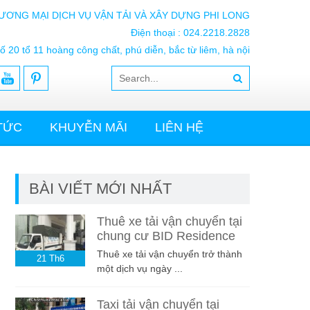
ƯƠNG MẠI DỊCH VỤ VẬN TẢI VÀ XÂY DỰNG PHI LONG
Điện thoại : 024.2218.2828
ố 20 tổ 11 hoàng công chất, phú diễn, bắc từ liêm, hà nội
 TỨC
KHUYỄN MÃI
LIÊN HỆ
BÀI VIẾT MỚI NHẤT
Thuê xe tải vận chuyển tại
chung cư BID Residence
Thuê xe tải vận chuyển trở thành
21
Th6
một dịch vụ ngày ...
Taxi tải vận chuyển tại