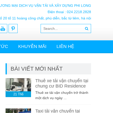
ƯƠNG MẠI DỊCH VỤ VẬN TẢI VÀ XÂY DỰNG PHI LONG
Điện thoại : 024.2218.2828
ố 20 tổ 11 hoàng công chất, phú diễn, bắc từ liêm, hà nội
 TỨC
KHUYỄN MÃI
LIÊN HỆ
BÀI VIẾT MỚI NHẤT
Thuê xe tải vận chuyển tại
chung cư BID Residence
Thuê xe tải vận chuyển trở thành
21
Th6
một dịch vụ ngày ...
Taxi tải vận chuyển tại